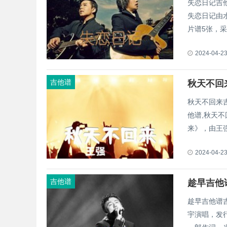
失恋日记吉
失恋日记由
片谱5张，采
2024-04-2
吉他谱
秋天不回
秋天不回来
他谱,秋天不
来》，由王强
2024-04-2
吉他谱
趁早吉他
趁早吉他谱
宇演唱，发行