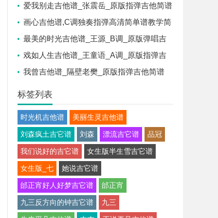
简谱
爱我别走吉他谱_张震岳_原版指弹吉他简谱
画心吉他谱,C调独奏指弹高清简单谱教学简
谱,张靓颖六线谱原版六线谱图片
最美的时光吉他谱_王源_B调_原版弹唱吉
他简谱
戏如人生吉他谱_王童语_A调_原版指弹吉
他简谱
我曾吉他谱_隔壁老樊_原版指弹吉他简谱
标签列表
时光机吉他谱
美丽生灵吉他谱
刘森疯土吉它谱
刘森
漂流吉它谱
品冠
我们说好的吉它谱
女生版半生雪吉它谱
女生版_七
她说吉它谱
邰正宵好人好梦吉它谱
邰正宵
九三反方向的钟吉它谱
九三