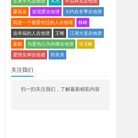
生来平凡吉他谱
木杰
不说再见吉他谱
廖昌永
发现爱吉他谱
大约在冬季吉他谱
我是一个被爱伤过的人吉他谱
林峰
追幸福的人吉他谱
王晰
江湖大道吉他谱
姜鹏
为爱伤心为你痛吉他谱
张克帆
爱情女神吉他谱
郭美美
关注我们
扫一扫关注我们，了解最新精彩内容