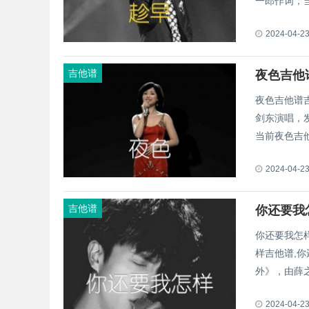
一郎作词，当
2024-04-2
吉他谱
夜色吉他
夜色吉他谱
剑东演唱，发
当前夜色吉
2024-04-2
吉他谱
你还要我
你还要我怎
样吉他谱,你
外》，由薛之
2024-04-2