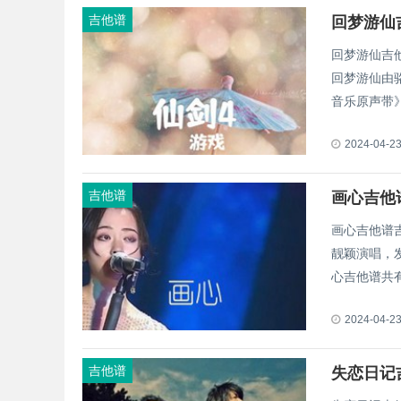
吉他谱
回梦游仙
回梦游仙吉
回梦游仙由骆
音乐原声带》
2024-04-2
吉他谱
画心吉他
画心吉他谱
靓颖演唱，发
心吉他谱共有
2024-04-2
吉他谱
失恋日记