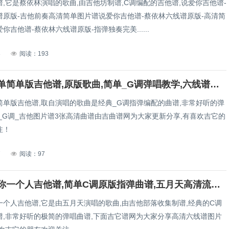
,它是蔡依林演唱的歌曲,由吉他坊制谱,C调编配的吉他谱,说爱你吉他谱-
谱原版-吉他前奏高清简单图片谱说爱你吉他谱-蔡依林六线谱原版-高清简
你吉他谱-蔡依林六线谱原版-指弹独奏完美......
8
阅读：193
没那么简单简单版吉他谱,原版歌曲,简单_G调弹唱教学,六线谱指弹简谱_G调_吉他图片谱3张图
简单版吉他谱,取自演唱的歌曲是经典_G调指弹编配的曲谱,非常好听的弹
_G调_吉他图片谱3张高清曲谱由吉曲谱网为大家更新分享,有喜欢吉它的
注！
7
阅读：97
我不愿让你一个人吉他谱,简单C调原版指弹曲谱,五月天高清流行弹唱六线乐谱
一个人吉他谱,它是由五月天演唱的歌曲,由吉他部落收集制谱,经典的C调
谱,非常好听的极简的弹唱曲谱,下面吉它谱网为大家分享高清六线谱图片