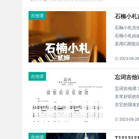
吉他谱
石楠小札
石楠小札吉
石楠小札由
采用C调指法
2023-08-2
吉他谱
忘词吉他
忘词吉他谱,
非常好听的
吉它的朋友
2023-08-2
吉他谱