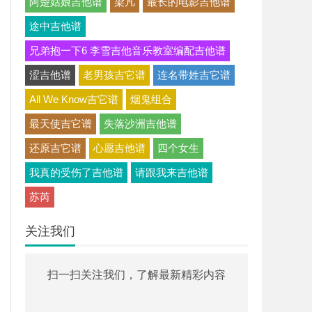
阿楚姑娘吉他谱
梁凡
最长的电影吉他谱
途中吉他谱
兄弟抱一下6 李雪吉他音乐教室编配吉他谱
涩吉他谱
老男孩吉它谱
连名带姓吉它谱
All We Know吉它谱
烟鬼组合
最天使吉它谱
失落沙洲吉他谱
还原吉它谱
心愿吉他谱
四个女生
我真的受伤了吉他谱
请跟我来吉他谱
苏芮
关注我们
扫一扫关注我们，了解最新精彩内容