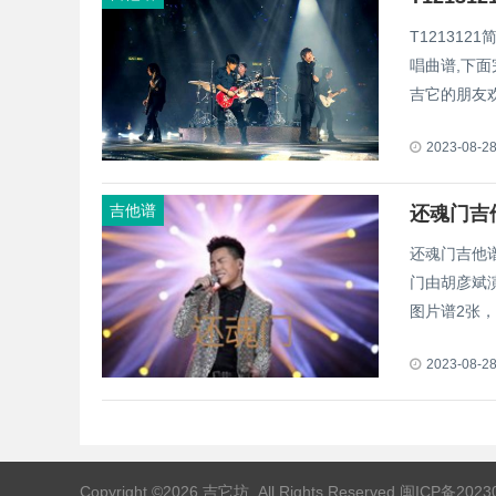
T12131
唱曲谱,下面
吉它的朋友
2023-08-2
吉他谱
还魂门吉
还魂门吉他
门由胡彦斌
图片谱2张，
2023-08-2
Copyright ©2026
吉它坊
, All Rights Reserved.
闽ICP备2023