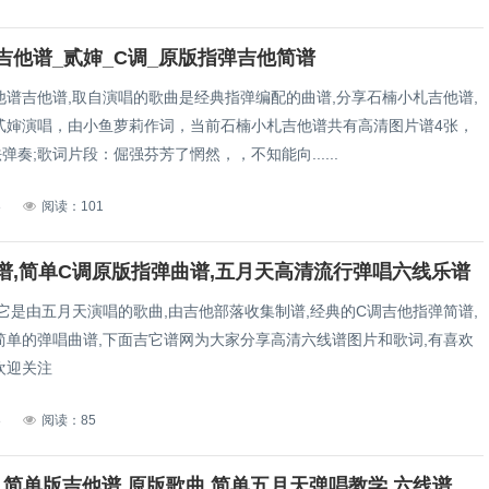
吉他谱_贰婶_C调_原版指弹吉他简谱
他谱吉他谱,取自演唱的歌曲是经典指弹编配的曲谱,分享石楠小札吉他谱,
贰婶演唱，由小鱼萝莉作词，当前石楠小札吉他谱共有高清图片谱4张，
弹奏;歌词片段：倔强芬芳了惘然，，不知能向......
8
阅读：101
谱,简单C调原版指弹曲谱,五月天高清流行弹唱六线乐谱
它是由五月天演唱的歌曲,由吉他部落收集制谱,经典的C调吉他指弹简谱,
简单的弹唱曲谱,下面吉它谱网为大家分享高清六线谱图片和歌词,有喜欢
欢迎关注
8
阅读：85
T1213121简单版吉他谱,原版歌曲,简单五月天弹唱教学,六线谱指弹简谱完整版_C调_吉他图片谱2张图