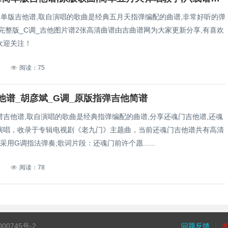
21简单版吉他谱,取自演唱的歌曲是经典五月天指弹编配的曲谱,非常好听的弹
完整版_C调_吉他图片谱2张高清曲谱由吉曲谱网为大家更新分享,有喜欢
欢迎关注！
8
阅读：75
他谱_胡彦斌_G调_原版指弹吉他简谱
谱吉他谱,取自演唱的歌曲是经典指弹编配的曲谱,分享还魂门吉他谱,还魂
演唱，收录于专辑电视剧《老九门》主题曲，当前还魂门吉他谱共有高清
采用G调指法弹奏;歌词片段：还魂门前许个愿......
8
阅读：78
000745号-2
问题反馈