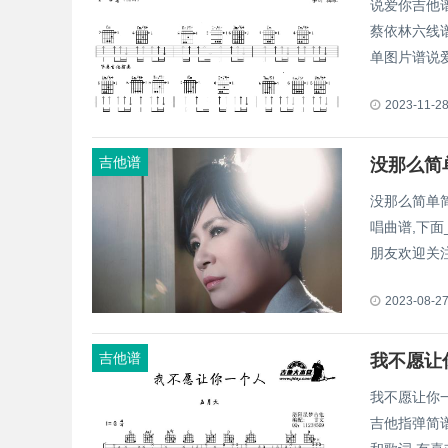
说爱你吉他谱
蔡依林六线
单图片谱说爱
2023-11-2
吉他谱
没那么简单
唱曲谱,下面
朋友欢迎关
2023-08-2
吉他谱
我不愿让你
吉他指弹简