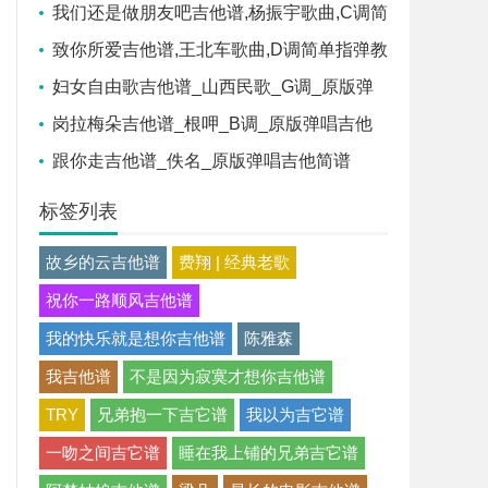
简谱,网络转载版六线谱图片
我们还是做朋友吧吉他谱,杨振宇歌曲,C调简
单指弹教学简谱,革命吉他版六线谱图片
致你所爱吉他谱,王北车歌曲,D调简单指弹教
学简谱,齐歌吉他版六线谱图片
妇女自由歌吉他谱_山西民歌_G调_原版弹
唱吉他简谱
岗拉梅朵吉他谱_根呷_B调_原版弹唱吉他
简谱
跟你走吉他谱_佚名_原版弹唱吉他简谱
标签列表
故乡的云吉他谱
费翔 | 经典老歌
祝你一路顺风吉他谱
我的快乐就是想你吉他谱
陈雅森
我吉他谱
不是因为寂寞才想你吉他谱
TRY
兄弟抱一下吉它谱
我以为吉它谱
一吻之间吉它谱
睡在我上铺的兄弟吉它谱