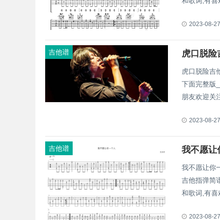
和歌词,有
2023-08-2
吉他谱
虎口脱险吉
下面完整版
朋友欢迎关
2023-08-2
吉他谱
我不愿让你
吉他指弹简
和歌词,有
2023-08-2