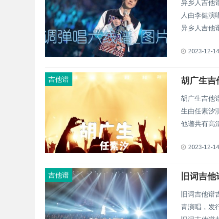
异乡人吉他
人由李健演唱
异乡人吉他谱
2023-12-1
吉他谱
胡广生吉
胡广生吉他
生由任素汐演
他谱共有高清
2023-12-1
吉他谱
旧词吉他
旧词吉他谱
青演唱，发行