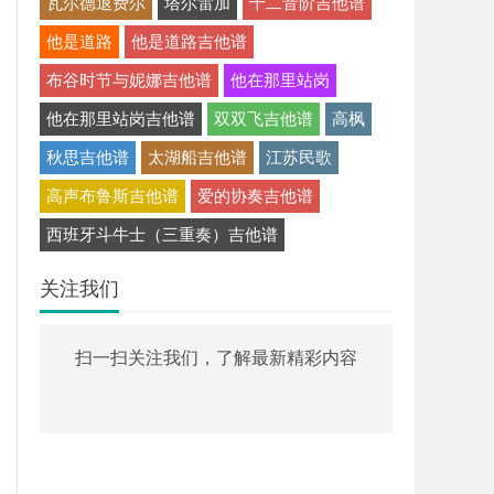
瓦尔德退费尔
塔尔雷加
十二音阶吉他谱
他是道路
他是道路吉他谱
布谷时节与妮娜吉他谱
他在那里站岗
他在那里站岗吉他谱
双双飞吉他谱
高枫
秋思吉他谱
太湖船吉他谱
江苏民歌
高声布鲁斯吉他谱
爱的协奏吉他谱
西班牙斗牛士（三重奏）吉他谱
关注我们
扫一扫关注我们，了解最新精彩内容