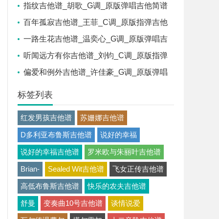
谱
指纹吉他谱_胡歌_G调_原版弹唱吉他简谱
百年孤寂吉他谱_王菲_C调_原版指弹吉他
简谱
一路生花吉他谱_温奕心_G调_原版弹唱吉
他简谱
听闻远方有你吉他谱_刘钧_C调_原版指弹
吉他简谱
偏爱和例外吉他谱_许佳豪_G调_原版弹唱
吉他简谱
标签列表
红发男孩吉他谱
苏姗娜吉他谱
D多利亚布鲁斯吉他谱
说好的幸福
说好的幸福吉他谱
罗米欧与朱丽叶吉他谱
Brian-
Sealed Wit吉他谱
飞女正传吉他谱
高低布鲁斯吉他谱
快乐的农夫吉他谱
舒曼
变奏曲10号吉他谱
谈情说爱