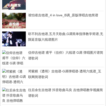
谁怕谁吉他谱_4 in love_B调_原版弹唱吉他简谱
听不到吉他谱,五月天歌曲,G调简单指弹教学简谱,无
限延音版六线谱图片
信仰吉他谱 甫平《信仰》六线谱 G调 弹唱图片谱简
谱歌词
邓紫棋《透明》吉他谱-G调弹唱谱-透明六线谱_互
联网简谱歌词
往后余生吉他谱 抖音歌曲马良 吉他弹唱教学视频简
谱歌词