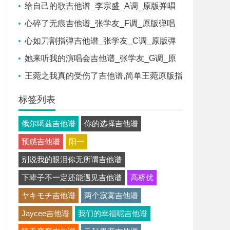
他简谱
给自己的歌吉他谱_李宗盛_A调_原版弹唱
吉他简谱
心碎了无痕吉他谱_张学友_F调_原版弹唱
吉他简谱
心如刀割指弹吉他谱_张学友_C调_原版弹
唱吉他简谱
她来听我的演唱会吉他谱_张学友_G调_原
版弹唱吉他简谱
王菀之我真的受伤了吉他谱,简单王菀原版指
弹曲谱,王菀之高清六线乐谱
标签列表
俄尔噶兹吉他谱
你的选择吉他谱
预感吉他谱
阳一
别说我的眼泪你无所谓吉他谱
下辈子不一定还能遇见吉他谱
高桥优
ヤキモチ吉他谱
两个寂寞吉他谱
Jaycee吉他谱
我们的幸福呢吉他谱