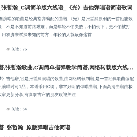
_张哲瀚_C调简单版六线谱_《光》吉他弹唱谱简谱歌词
取自演唱的歌曲是经典指弹编配的曲谱,《光》是张哲瀚原创的一首励志歌
畏，不是不知道前路艰难，而是年轻不怕失败，不怕倒下，更不怕被打
用双脚来试探未知的前方，年轻的人就该像这首......
7
阅读：76
孤梦吉他谱,张哲瀚歌曲,C调简单指弹教学简谱,网络转载版六线谱图片
梦》吉他谱,它是张哲瀚演唱的歌曲,由网络转载制谱,是一首经典歌曲编配
谱,演唱时可1品，本谱采用C调，非常好听的弹唱曲谱,下面高清曲谱由极
大家更新分享,有喜欢吉它的朋友欢迎关注！
7
阅读：64
谱_张哲瀚_原版弹唱吉他简谱