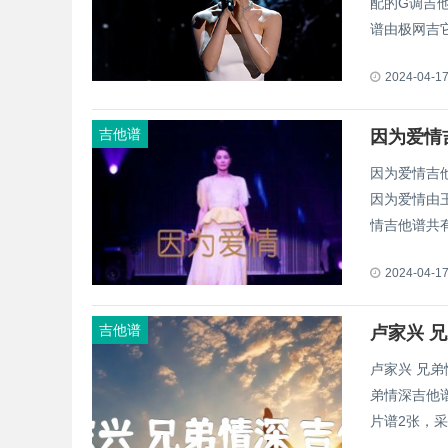
配的G调吉
谱由极网吉它
2024-04-1
吉他谱
因为爱情
因为爱情吉
因为爱情由王
情吉他谱共有
2024-04-1
吉他谱
卢家兴 
卢家兴 兄弟
弟情深吉他
片谱2张，采用