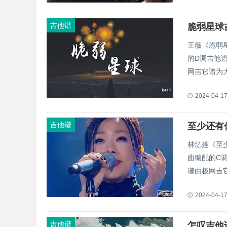
吉他谱
王薇《脆弱
的D调吉他
网吉它谱为
2024-04-1
吉他谱
林忆莲《至
曲编配的C
谱由极网吉它
2024-04-1
吉他谱