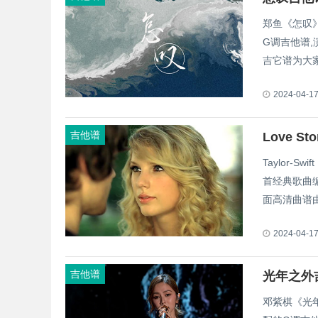
郑鱼《怎叹》
G调吉他谱
吉它谱为大
2024-04-1
吉他谱
Taylor-S
首经典歌曲
面高清曲谱由
2024-04-1
吉他谱
邓紫棋《光