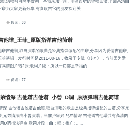
他谱,演唱时可降半音调，本谱采用G调，非常好听的弹唱曲谱,下面高清曲
谱为大家更新分享,有喜欢吉它的朋友欢迎关......
7
阅读：66
吉他谱_王菲_原版指弹吉他简谱
他谱吉他谱,取自演唱的歌曲是经典指弹编配的曲谱,分享因为爱情吉他谱,
菲演唱，发行时间是2011-08-16，收录于专辑《传奇》，当前因为爱
高清图片谱2张;歌词片段：所以一切都是幸福的......
7
阅读：77
兄弟情深 吉他谱吉他谱_小曾_D调_原版弹唱吉他简谱
情深 吉他谱吉他谱吉他谱,取自演唱的歌曲是经典指弹编配的曲谱,分享兄
谱,兄弟情深由小曾演唱，当前卢家兴 兄弟情深 吉他谱吉他谱共有高清图
D调指法弹奏;歌词片段：曲：唱：推广: ......