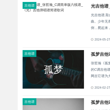
吉他谱
光吉他谱
光吉他谱,
曲。少年无
倒，爬起来，
2024-05-2
吉他谱
张哲瀚《孤
的C调吉他
网吉它谱为
2024-02-2
吉他谱
孤梦吉他