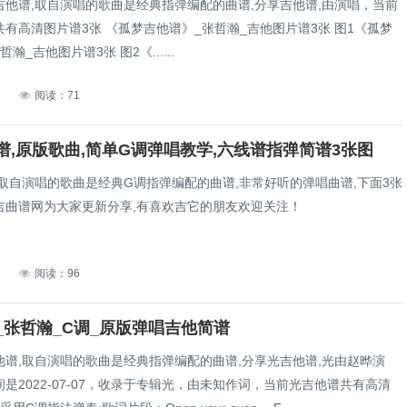
吉他谱,取自演唱的歌曲是经典指弹编配的曲谱,分享吉他谱,由演唱，当前
孤梦吉他谱》_张哲瀚_吉他图片谱3张 图1《孤梦
瀚_吉他图片谱3张 图2《......
1
阅读：71
谱,原版歌曲,简单G调弹唱教学,六线谱指弹简谱3张图
,取自演唱的歌曲是经典G调指弹编配的曲谱,非常好听的弹唱曲谱,下面3张
吉曲谱网为大家更新分享,有喜欢吉它的朋友欢迎关注！
8
阅读：96
_张哲瀚_C调_原版弹唱吉他简谱
他谱,取自演唱的歌曲是经典指弹编配的曲谱,分享光吉他谱,光由赵晔演
是2022-07-07，收录于专辑光，由未知作词，当前光吉他谱共有高清