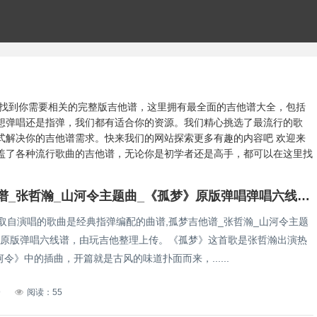
轻松找到你需要相关的完整版吉他谱，这里拥有最全面的吉他谱大全，包括
想弹唱还是指弹，我们都有适合你的资源。我们精心挑选了最流行的歌
式解决你的吉他谱需求。快来我们的网站探索更多有趣的内容吧 欢迎来
盖了各种流行歌曲的吉他谱，无论你是初学者还是高手，都可以在这里找
孤梦吉他谱_张哲瀚_山河令主题曲_《孤梦》原版弹唱弹唱六线谱简谱歌词
,取自演唱的歌曲是经典指弹编配的曲谱,孤梦吉他谱_张哲瀚_山河令主题
》原版弹唱六线谱，由玩吉他整理上传。《孤梦》这首歌是张哲瀚出演热
令》中的插曲，开篇就是古风的味道扑面而来，......
9
阅读：55