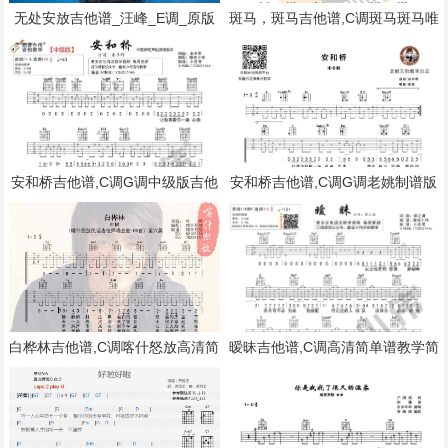
无处安放吉他谱_汪峰_E调_原版
斑马，斑马吉他谱,C调斑马斑马唯
指弹吉他简谱
音悦制谱G调完整版教学简谱,宋
冬野六线谱原版六线谱图片
安和桥吉他谱,C调G调中级版吉他
安和桥吉他谱,C调G调老姚制谱版
视频教学简谱,宋冬野六线谱原版
教学简谱,宋冬野六线谱原版六线
六线谱图片
谱图片
白桦林吉他谱,C调喀什怒放高清简
暧昧吉他谱,C调高清简单谱教学简
单谱教学简谱,朴树六线谱原版六
谱,薛之谦六线谱原版六线谱图片
线谱图片