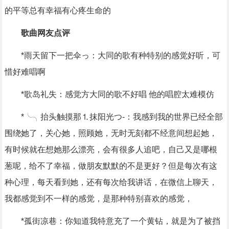
的平等总有幸福有心疼生命的
歌曲网友点评
*雨天留下一把伞っ：大同的歌有种特别的感觉好听，可
惜好难唱啊
*歌岛礼失：感觉方大同的歌不好唱 他的唱腔太难模仿
*╰╮抬头触摸那⒈抹阳光つ-：我感到我的世界已经全部
围绕她了，关心她，照顾她，无时无刻都不经意间想起她，
有时候就在想她那么漂亮，会有很多人追吧，自己又是哪根
葱呢，给不了幸福，做朋友默默的不是更好？但是每次有这
种心理，每天看到她，还有每次给我讲话，在微信上聊天，
我都感觉到不一样的感觉，是那种特别喜欢的感觉，
*孤街凉巷：你知道我特意充了一个黄钻，就是为了被挡