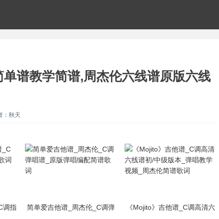
简单谱教学简谱,周杰伦六线谱原版六线
者：秋天
C调指
简单爱吉他谱_周杰伦_C调弹
《Mojito》吉他谱_C调高清六
歌词
唱谱_原版弹唱编配简谱歌词
线谱初/中级版本_弹唱教学视