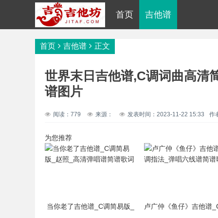
首页
吉他谱
首页
吉他谱
正文
世界末日吉他谱,C调词曲高清
谱图片
阅读：779
来源：
发表时间：2023-11-22 15:33
作
为您推荐
当你老了吉他谱_C调简易版_
卢广仲《鱼仔》吉他谱_
赵照_高清弹唱谱简谱歌词
法_弹唱六线谱简谱