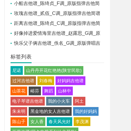
他简谱
小船吉他谱_陈绮贞_F调_原版指弹吉他简
谱
玫瑰吉他谱_贰佰_C调_原版指弹吉他简谱
距离吉他谱_陈绮贞_C调_原版指弹吉他简
谱
好像掉进爱情海里吉他谱_赵露思_G调_原
版指弹吉他简谱
快乐父子俩吉他谱_佚名_G调_原版弹唱吉
他简谱
标签列表
尼诺
山丹丹开花红艳艳(陕甘民歌)
过河吉他谱
刘春梅
好妈妈吉他谱
山茶花
峪芬
舞蹈
山林中
电子琴谱吉他谱
我的小火车
阿土
朱未明
黑金地的女人吉他谱
我的好妈妈
陈山子
女人香
春天风光好
李茂渊