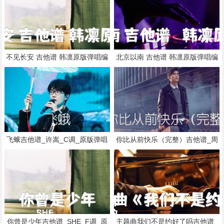
不见长安 吉他谱 韩凛原版弹唱编
北京以南 吉他谱 韩凛原版弹唱编
配吉他谱_河图_A调_原版吉他简
配吉他谱_曹槽_G调_原版吉他简
谱
谱
飞蛾吉他谱_许嵩_C调_原版弹唱
你比从前快乐（完整）吉他谱_周
吉他简谱
杰伦_F调_原版弹唱吉他简谱
你曾是少年吉他谱_SHE_F调_原
主题曲我们不是约好了吗吉他谱_