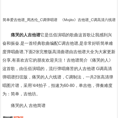
简单爱吉他谱_周杰伦_C调弹唱谱
《Mojito》吉他谱_C调高清六线谱
_原版弹唱编配简谱歌词
初/中级版本_弹唱教学视频_周杰
伦简谱歌词
痛哭的人吉他谱
它是伍佰演唱的歌曲这首歌让我感到兴
奋和振奋.是一首经典歌曲编配C调吉他谱,是非常好听简单难
度弹唱曲谱,下面2张完整版高清曲谱由吉他谱大全为大家更新
分享,有喜欢吉它的朋友欢迎关注！吉他谱简介《痛哭的人》
这首歌，由伍佰演唱的，流行弹唱痛苦的人吉他谱 G调高清
弹唱谱扫弦版，痛哭的人六线谱，C调制法，一共2张高清弹
唱图片谱，采用'4/4拍子，拍速为60-80，单吉他，弹奏难度
为：简单，吉他坊。
痛哭的人 吉他简谱