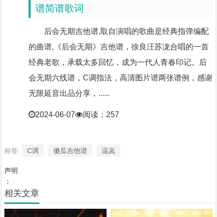
谱简谱歌词
后会无期吉他谱,取自演唱的歌曲是经典指弹编配
的曲谱,《后会无期》吉他谱，徐良汪苏泷合唱的一首
经典老歌，承载太多回忆，成为一代人青春印记。后
会无期六线谱，C调指法，高清图片谱两张谱例，感谢
无限延音出品分享，......
2024-06-07
阅读：257
标签:
C调
傻瓜吉他谱
温岚
声明
；
相关文章