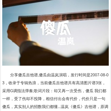
分享傻瓜吉他谱,傻瓜由温岚演唱，发行时间是2007-08-0
3，收录于专辑热浪，当前傻瓜吉他谱共有高清图片谱3张，
采用G调指法弹奏;歌词片段：却又再一次受伤，傻瓜 我们都
一样，受了伤却不投降，相信付出会有代价，代价只是一句
傻瓜，其实别人的招数我们都懂...温岚《傻瓜》吉他谱，原调