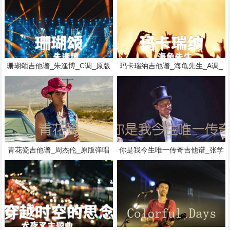
珊瑚颂吉他谱_朱逢博_C调_原版
玛卡瑞纳吉他谱_海龟先生_A调_
弹唱吉他简谱
原版指弹吉他简谱
青花瓷吉他谱_周杰伦_原版弹唱
你是我今生唯一传奇吉他谱_张学
吉他简谱
友_D调_原版指弹吉他简谱