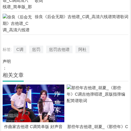
歌词
徐良《后会无期》吉他谱_C调_高清六线谱简谱歌词
标签:
C调
惩罚
惩罚吉他谱
阿杜
声明
；
相关文章
作曲家吉他谱 C调简单版 好声音
那些年吉他谱_胡夏_《那些年》C