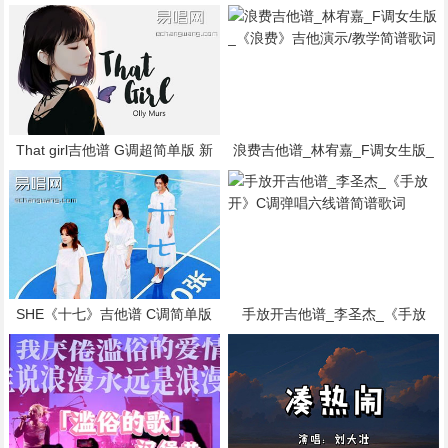
刘郡格/李荣浩简谱歌词
调吉他弹唱谱_原版指弹编配简谱
歌词
That girl吉他谱 G调超简单版 新
浪费吉他谱_林宥嘉_F调女生版_
手入门吉他谱简谱歌词
《浪费》吉他演示/教学简谱歌词
SHE《十七》吉他谱 C调简单版
手放开吉他谱_李圣杰_《手放
弹唱图片谱简谱歌词
开》C调弹唱六线谱简谱歌词