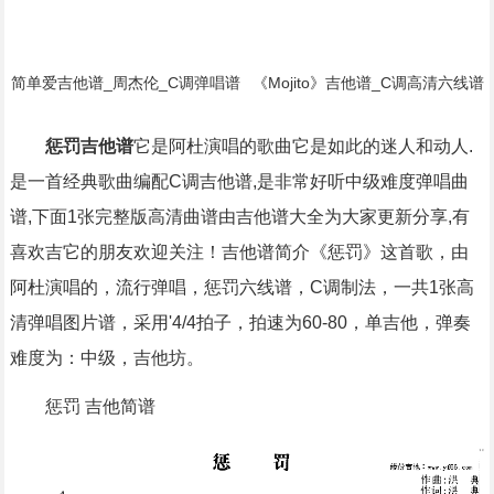
简单爱吉他谱_周杰伦_C调弹唱谱
《Mojito》吉他谱_C调高清六线谱
_原版弹唱编配简谱歌词
初/中级版本_弹唱教学视频_周杰
伦简谱歌词
惩罚吉他谱
它是阿杜演唱的歌曲它是如此的迷人和动人.
是一首经典歌曲编配C调吉他谱,是非常好听中级难度弹唱曲
谱,下面1张完整版高清曲谱由吉他谱大全为大家更新分享,有
喜欢吉它的朋友欢迎关注！吉他谱简介《惩罚》这首歌，由
阿杜演唱的，流行弹唱，惩罚六线谱，C调制法，一共1张高
清弹唱图片谱，采用'4/4拍子，拍速为60-80，单吉他，弹奏
难度为：中级，吉他坊。
惩罚 吉他简谱