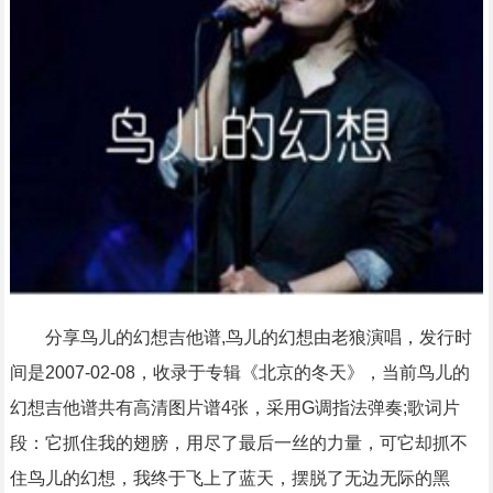
分享鸟儿的幻想吉他谱,鸟儿的幻想由老狼演唱，发行时
间是2007-02-08，收录于专辑《北京的冬天》，当前鸟儿的
幻想吉他谱共有高清图片谱4张，采用G调指法弹奏;歌词片
段：它抓住我的翅膀，用尽了最后一丝的力量，可它却抓不
住鸟儿的幻想，我终于飞上了蓝天，摆脱了无边无际的黑