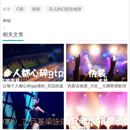
标签:
C调
老狼
鸟儿的幻想吉他谱
声明
；
相关文章
让每个人都心碎gtp谱的_失踪的蓝
伪装吉他谱_大壮__G调简谱歌词
月_gp5_黄大炜_原版弹唱吉他简
谱