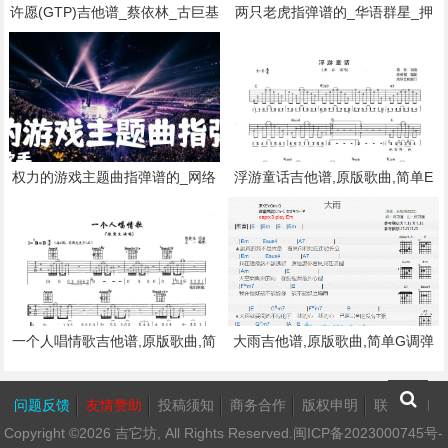
许愿(GTP)吉他谱_蔡依林_古巨基
两只老虎指弹谱的_华语群星_押
梁咏琪许愿_原版弹唱吉他简谱
尾桑Friend现场版_简单版_原版
弹唱吉他简谱
权力的游戏主题曲指弹谱的_网络
浮游童话吉他谱,原版歌曲,简单E
歌手_GTP谱_双吉他版本_Main T
调弹唱教学,六线谱指弹简谱2张图
itles_原版指弹吉他简谱
一个人唱情歌吉他谱,原版歌曲,简
大雨吉他谱,原版歌曲,简单G调弹
单A调弹唱教学,六线谱指弹简谱2
唱教学,六线谱指弹简谱1张图
张图
问题反馈
友情赞助
投稿须知
商务合作
版权申明
联系我们
Copyright ©2026
吉它坊
, All Rights Reserved.
闽ICP备2023000745号-