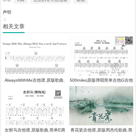
声明
；
相关文章
AlwaysWithMe吉他谱,原版歌曲,
500miles原版弹唱简单吉他G吉他
简单C调弹唱教学,六线谱指弹简谱
谱,原版歌曲,简单G调弹唱教学,六
18张图
线谱指弹简谱3张图
女驸马吉他谱,原版歌曲,简单E调
青花瓷吉他谱,原版周杰伦歌曲,简