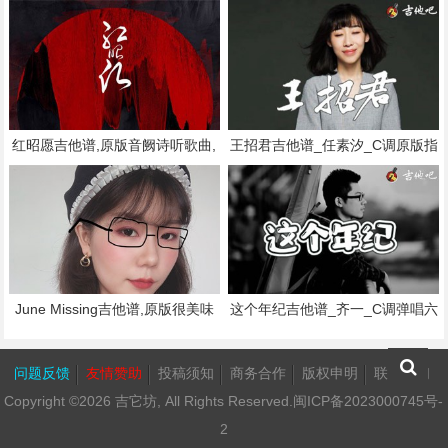
弹唱教学,六线谱指弹简谱2张图
单G调指弹曲谱,高清六线乐谱
红昭愿吉他谱,原版音阙诗听歌曲,
王招君吉他谱_任素汐_C调原版指
简单C调指弹曲谱,高清六线乐谱
弹_弹唱六线谱简谱歌词
June Missing吉他谱,原版很美味
这个年纪吉他谱_齐一_C调弹唱六
歌曲,简单G调指弹曲谱,高清六线
线谱简谱歌词
乐谱
问题反馈
友情赞助
投稿须知
商务合作
版权申明
联系我们
Copyright ©2026
吉它坊
, All Rights Reserved.
闽ICP备2023000745号-
2