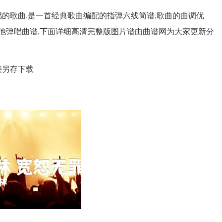
唱的歌曲,是一首经典歌曲编配的指弹六线简谱,歌曲的曲调优
他弹唱曲谱,下面详细高清完整版图片谱由曲谱网为大家更新分
接另存下载