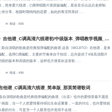
歌，简单爱六线谱，C调弹唱图片谱原版编配，星辰音乐出品吕老师制
传分享。校园时期纯纯的恋爱，如此的青涩而美好......
7
阅读：606
《Mojito》吉他谱_C调高清六线谱初/中级版本_弹唱教学视频_周杰伦简谱歌词
吉他谱,取自演唱的歌曲是经典指弹编配的曲谱,这首《MOJITO》吉他谱，是来
编配，选用C调编配，主要的节奏来自于拍弦，总共提供了4张高清图片
级的版本和高级的版本，这样也方便喜欢这首歌......
7
阅读：496
吉他谱_C调高清六线谱_简单版_那英简谱歌词
,取自演唱的歌曲是经典指弹编配的曲谱,《出卖》也许的爱情里最不愿意
个画面，当一个人把爱情看待得比生命还重要，一直的付出，也许爱情就
着的付出，可是另一个人眼里也许觉得不会很......