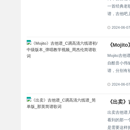
一首经典老
谱，吉他吧上
2024-06-0
Mojito
自酷音小伟
谱，分别有初
2024-06-0
《出卖》
出卖吉他谱
看到的那一
是需要这样执