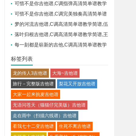
谱教学简谱,梁静茹六线谱原版六线谱图片
可惜不是你吉他谱,C调指弹高清简单谱教学
简谱,梁静茹六线谱原版六线谱图片
可惜不是你吉他谱,C调完美独奏高清简单谱
教学简谱,梁静茹六线谱原版六线谱图片
梦的河流吉他谱,C调高清简单谱教学简谱,伍
佰六线谱原版六线谱图片
落叶归根吉他谱,C调高清简单谱教学简谱,王
力宏六线谱原版六线谱图片
每一刻都是崭新的吉他,C调高清简单谱教学
简谱,许巍六线谱原版六线谱图片
标签列表
龙的传人3吉他谱
大海~吉他谱
旅行－完整版吉他谱
梨花又开放吉他谱
大家一起来挑麦吉他谱
无语问苍天（猫猫仔完美版）吉他谱
走在雨中（扫描六线谱）吉他谱
看我七十二变吉他谱
生死不离吉他谱