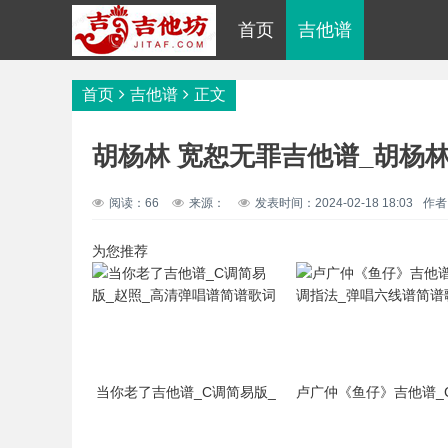
首页
吉他谱
首页
吉他谱
正文
胡杨林 宽恕无罪吉他谱_胡杨林
阅读：66
来源：
发表时间：2024-02-18 18:03
作者
为您推荐
当你老了吉他谱_C调简易版_
卢广仲《鱼仔》吉他谱_
赵照_高清弹唱谱简谱歌词
法_弹唱六线谱简谱