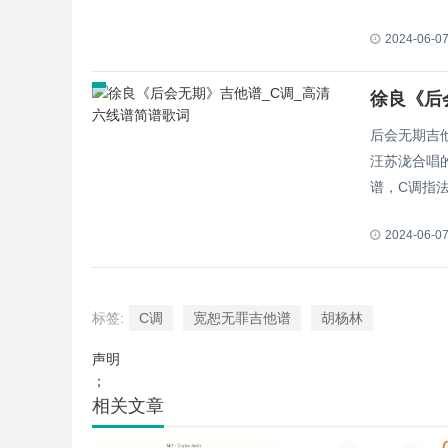
2024-06-0
徐良《后
后会无期吉
汪苏泷合唱
谱，C调指法
2024-06-0
标签:
C调
宽恕无罪吉他谱
胡杨林
声明
；
相关文章