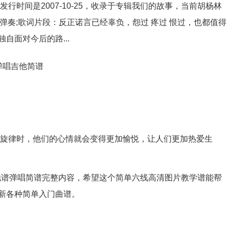
行时间是2007-10-25，收录于专辑我们的故事，当前胡杨林
弹奏;歌词片段：反正诺言已经辜负，怨过 疼过 恨过，也都值得
自面对今后的路...
的旋律时，他们的心情就会变得更加愉悦，让人们更加热爱生
吉他谱弹唱简谱完整内容，希望这个简单六线高清图片教学谱能帮
新各种简单入门曲谱。