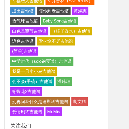
幸福恋人吉他谱
S·乔普林（S·JOPLIN）
退出吉他谱
陪你到老吉他谱
黄淑惠
热气球吉他谱
Baby Song吉他谱
白色圣诞节吉他谱
（橘子香水）吉他谱
追逐吉他谱
爱火烧不尽吉他谱
(简单)吉他谱
中学时代（solo钢琴谱）吉他谱
我是一只小小乌吉他谱
会不会(手稿）吉他谱
潘玮珀
蝴蝶花2吉他谱
别再问我什么是迪斯科吉他谱
胡文婧
爱情剧终吉他谱
Mr.Mis
关注我们