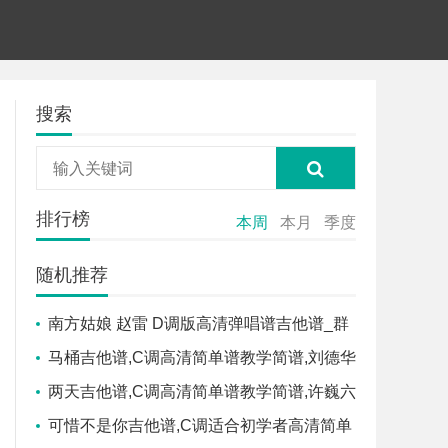
搜索
排行榜
本周
本月
季度
随机推荐
南方姑娘 赵雷 D调版高清弹唱谱吉他谱_群
星_D调_原版弹唱吉他简谱
马桶吉他谱,C调高清简单谱教学简谱,刘德华
六线谱原版六线谱图片
两天吉他谱,C调高清简单谱教学简谱,许巍六
线谱原版六线谱图片
可惜不是你吉他谱,C调适合初学者高清简单