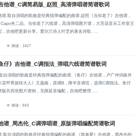
吉他谱_C调简易版_赵照_高清弹唱谱简谱歌词
他谱,取自演唱的歌曲是经典指弹编配的曲谱,赵照《当你老了》吉他谱，
，Capo夹二品。当你老了六线谱，高清弹唱图片谱，大茨花音乐工作室王
，吉他吧更新分享。爱尔兰诗人叶芝的著名诗歌......
7
阅读：1627
鱼仔》吉他谱_C调指法_弹唱六线谱简谱歌词
,取自演唱的歌曲是经典指弹编配的曲谱,《鱼仔》吉他谱，卢广仲词曲并
《花甲男孩转大人》主题曲，原调B，降半音调弦，选用C调指法。鱼仔
版共四张图片谱例，无限延音编配，吉他吧整理......
7
阅读：643
他谱_周杰伦_C调弹唱谱_原版弹唱编配简谱歌词
谱,取自演唱的歌曲是经典指弹编配的曲谱,《简单爱》吉他谱，周杰伦的