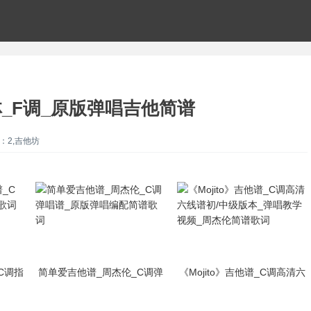
_F调_原版弹唱吉他简谱
：2,吉他坊
C调指
简单爱吉他谱_周杰伦_C调弹
《Mojito》吉他谱_C调高清六
歌词
唱谱_原版弹唱编配简谱歌词
线谱初/中级版本_弹唱教学视
频_周杰伦简谱歌词