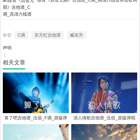
徐良《后会无期》吉他谱_C调_高清六线谱简谱歌词
标签:
C调
东方红吉他谱
臧东升
声明
；
相关文章
算了吧吉他谱_伍佰_F调_原版弹
浪人情歌吉他谱_伍佰_原版弹唱
唱吉他简谱
吉他简谱