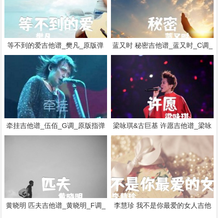
等不到的爱吉他谱_樊凡_原版弹
蓝又时 秘密吉他谱_蓝又时_C调_
唱吉他简谱
原版指弹吉他简谱
牵挂吉他谱_伍佰_G调_原版指弹
梁咏琪&古巨基 许愿吉他谱_梁咏
吉他简谱
琪&古巨基_C调_原版弹唱吉他简
谱
黄晓明 匹夫吉他谱_黄晓明_F调_
李慧珍 我不是你最爱的女人吉他
原版指弹吉他简谱
谱_李慧珍_G调_原版弹唱吉他简