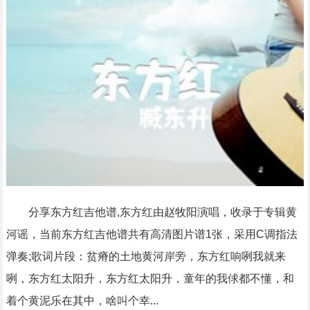
分享东方红吉他谱,东方红由赵牧阳演唱，收录于专辑黄
河谣，当前东方红吉他谱共有高清图片谱1张，采用C调指法
弹奏;歌词片段：贫瘠的土地黄河岸旁，东方红响咧我就来
咧，东方红太阳升，东方红太阳升，童年的我俅都不懂，和
着个黄泥乐在其中，啥叫个幸...