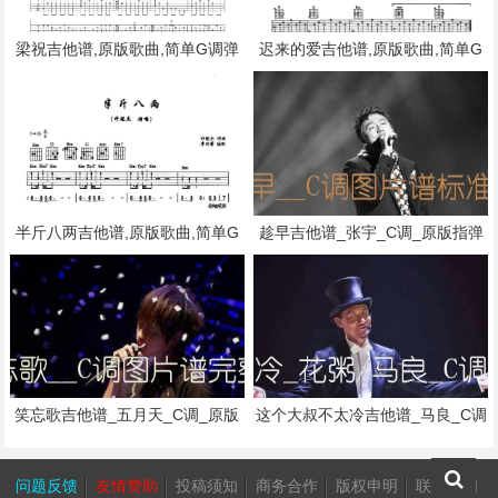
梁祝吉他谱,原版歌曲,简单G调弹
迟来的爱吉他谱,原版歌曲,简单G
唱教学,六线谱指弹简谱1张图
调弹唱教学,六线谱指弹简谱1张图
半斤八两吉他谱,原版歌曲,简单G
趁早吉他谱_张宇_C调_原版指弹
调弹唱教学,六线谱指弹简谱2张图
吉他简谱
笑忘歌吉他谱_五月天_C调_原版
这个大叔不太冷吉他谱_马良_C调
弹唱吉他简谱
_原版指弹吉他简谱
问题反馈
友情赞助
投稿须知
商务合作
版权申明
联系我们