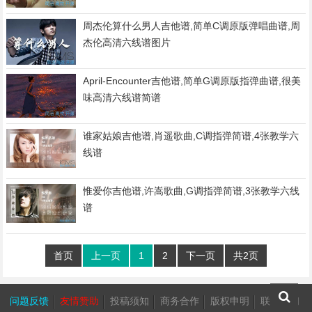
周杰伦算什么男人吉他谱,简单C调原版弹唱曲谱,周
杰伦高清六线谱图片
April-Encounter吉他谱,简单G调原版指弹曲谱,很美
味高清六线谱简谱
谁家姑娘吉他谱,肖遥歌曲,C调指弹简谱,4张教学六
线谱
惟爱你吉他谱,许嵩歌曲,G调指弹简谱,3张教学六线
谱
首页
上一页
1
2
下一页
共2页
问题反馈
友情赞助
投稿须知
商务合作
版权申明
联系我们