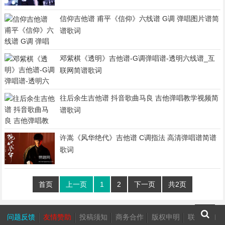
信仰吉他谱 甫平《信仰》六线谱 G调 弹唱图片谱简
谱歌词
邓紫棋《透明》吉他谱-G调弹唱谱-透明六线谱_互
联网简谱歌词
往后余生吉他谱 抖音歌曲马良 吉他弹唱教学视频简
谱歌词
许嵩《风华绝代》吉他谱 C调指法 高清弹唱谱简谱
歌词
首页
上一页
1
2
下一页
共2页
问题反馈
友情赞助
投稿须知
商务合作
版权申明
联系我们